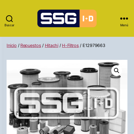
Buscar
Menú
Inicio
/
Repuestos
/
Hitachi
/
H-Filtros
/ E12979663