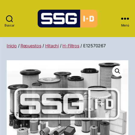
Buscar
Menú
Inicio
/
Repuestos
/
Hitachi
/
H-Filtros
/ E12570267