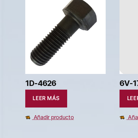
1D-4626
6V-1
LEER MÁS
LEE
Añadir producto
Aña