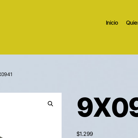
Inicio
Quie
X0941
9X0
$
1.299