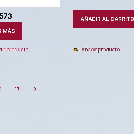
573
AÑADIR AL CARRIT
R MÁS
ir producto
Añadir producto
0
11
→