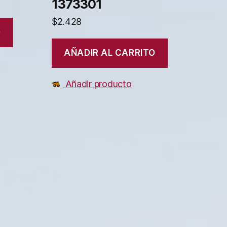
1373301
$
2.428
O
AÑADIR AL CARRITO
Añadir producto