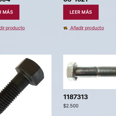
R MÁS
LEER MÁS
ir producto
Añadir producto
1187313
$
2.500