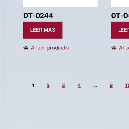
0T-0244
0T-0
LEER MÁS
LEE
Añadir producto
Añad
1
2
3
4
…
9
1