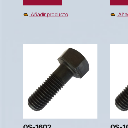
Añadir producto
Añad
0S-1602
0S-1