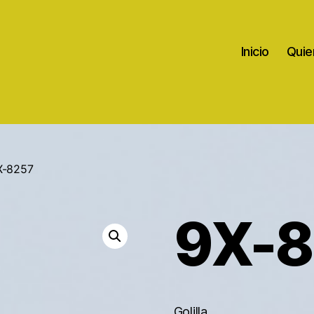
Inicio
Quie
X-8257
9X-8
Golilla