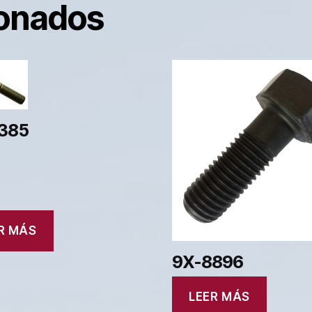
ionados
385
R MÁS
9X-8896
LEER MÁS