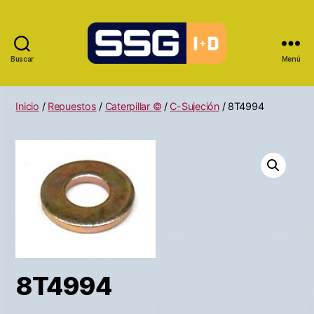
Buscar
Menú
Inicio
/
Repuestos
/
Caterpillar ©
/
C-Sujeción
/ 8T4994
8T4994