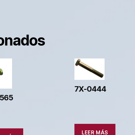
ionados
7X-0444
565
LEER MÁS