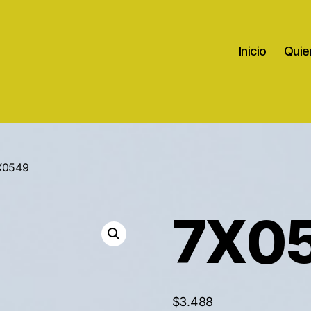
Inicio
Quie
X0549
7X0
$
3.488