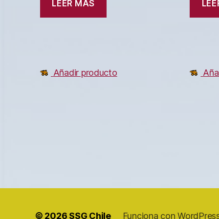
LEER MÁS
LEE
Añadir producto
Aña
© 2026
SSG Chile
Funciona con WordPres