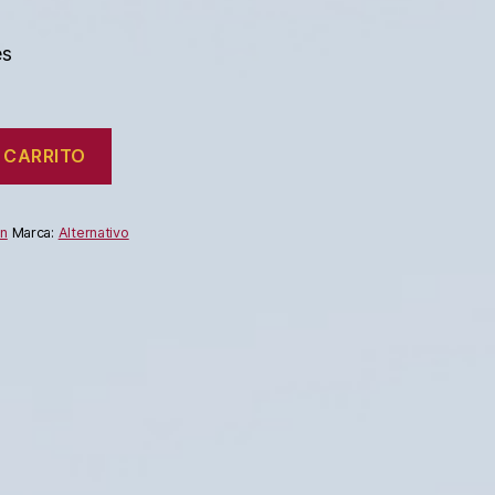
es
 CARRITO
ón
Marca:
Alternativo