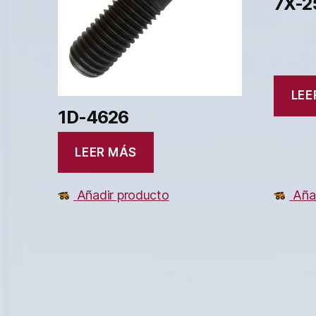
7X-2
LEE
1D-4626
LEER MÁS
Añadir producto
Aña