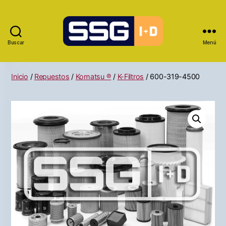
Buscar
Menú
Inicio
/
Repuestos
/
Komatsu ®
/
K-Filtros
/ 600-319-4500