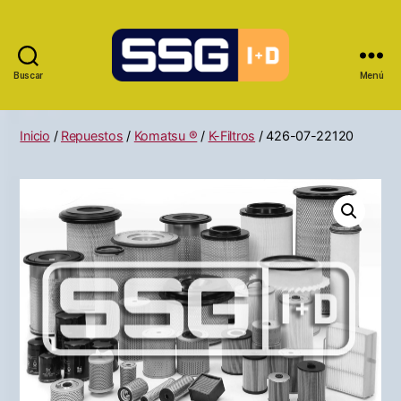
Buscar
Menú
Inicio
/
Repuestos
/
Komatsu ®
/
K-Filtros
/ 426-07-22120