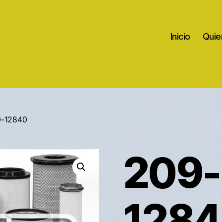
Inicio
Quie
0-12840
209-
128