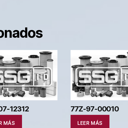
ionados
07-12312
77Z-97-00010
R MÁS
LEER MÁS