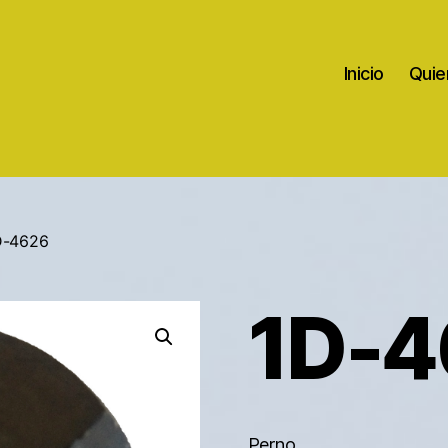
Inicio
Quie
D-4626
1D-4
Perno