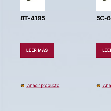
8T-4195
5C-6
LEER MÁS
LEE
Añadir producto
Aña