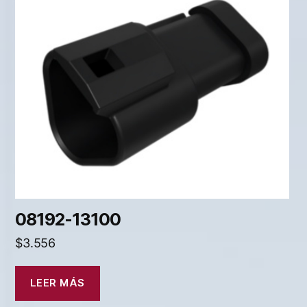
08192-13100
$
3.556
LEER MÁS