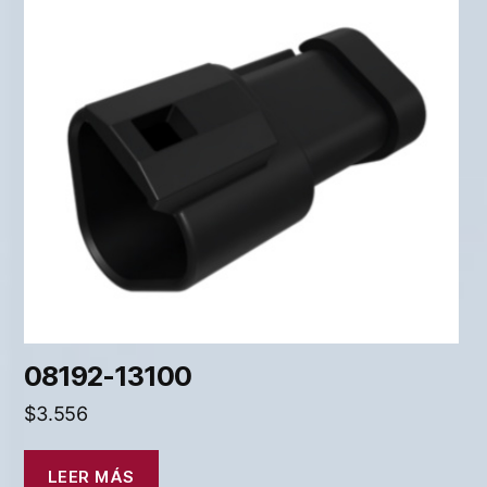
08192-13100
$
3.556
LEER MÁS