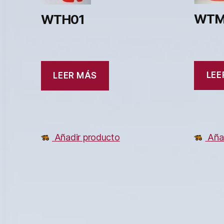
WTM
WTH01
LEE
LEER MÁS
Añadir producto
Aña