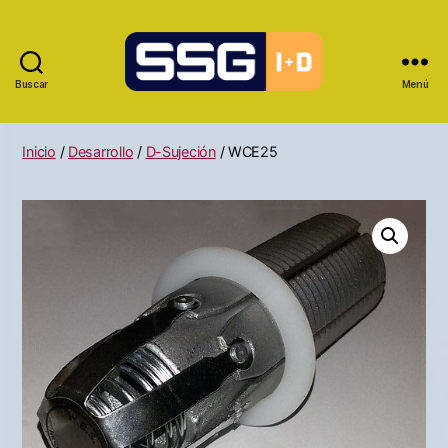
Buscar
Menú
Inicio
/
Desarrollo
/
D-Sujeción
/ WCE25