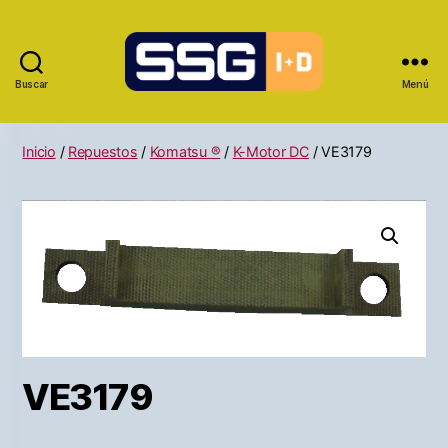
Buscar
Menú
Inicio
/
Repuestos
/
Komatsu ®
/
K-Motor DC
/ VE3179
VE3179