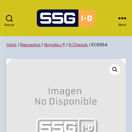
Buscar
Menú
Inicio
/
Repuestos
/
Komatsu ®
/
K-Chassis
/ EC6554