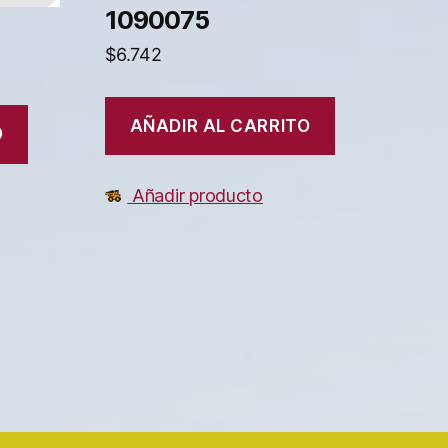
1090075
$
6.742
AÑADIR AL CARRITO
O
Añadir producto