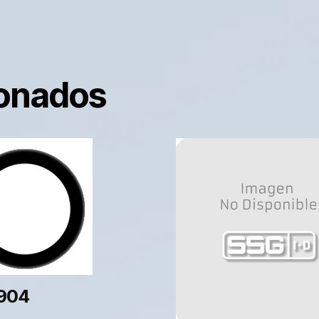
ionados
904