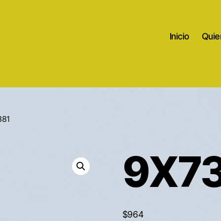
Inicio
Quie
381
9X7
$
964