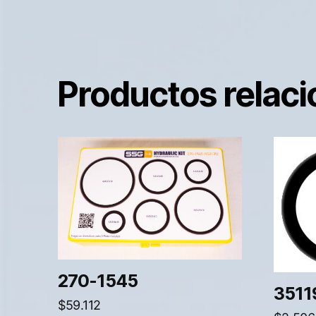
Productos relac
270-1545
3511
$
59.112