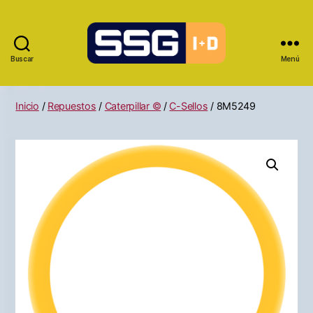
Buscar
Menú
Inicio
/
Repuestos
/
Caterpillar ©
/
C-Sellos
/ 8M5249