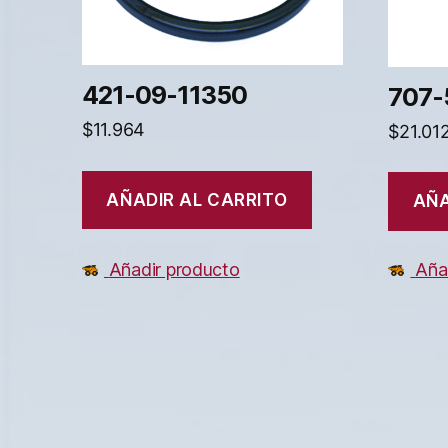
421-09-11350
707-
$
11.964
$
21.01
AÑADIR AL CARRITO
AÑA
Añadir producto
Aña