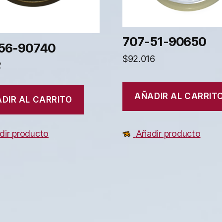
707-51-90650
56-90740
$
92.016
2
AÑADIR AL CARRIT
DIR AL CARRITO
Añadir producto
dir producto