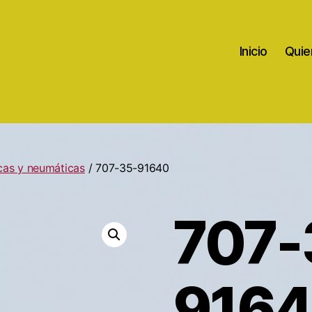
Inicio
Quie
icas y neumáticas
/ 707-35-91640
707-
916