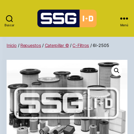
Buscar
Menú
Inicio
/
Repuestos
/
Caterpillar ©
/
C-Filtros
/ 6I-2505