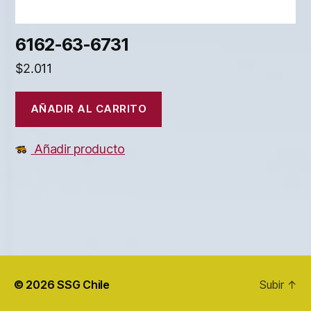
6162-63-6731
$
2.011
AÑADIR AL CARRITO
Añadir producto
© 2026
SSG Chile
Subir
↑