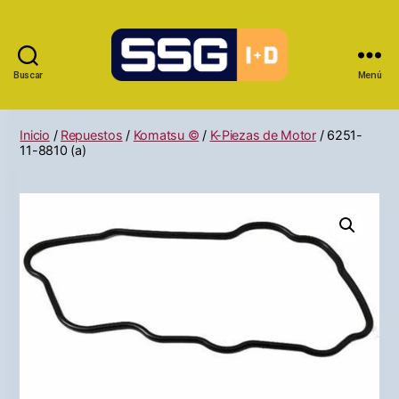
Buscar
Menú
Inicio
/
Repuestos
/
Komatsu ©
/
K-Piezas de Motor
/ 6251-
11-8810 (a)