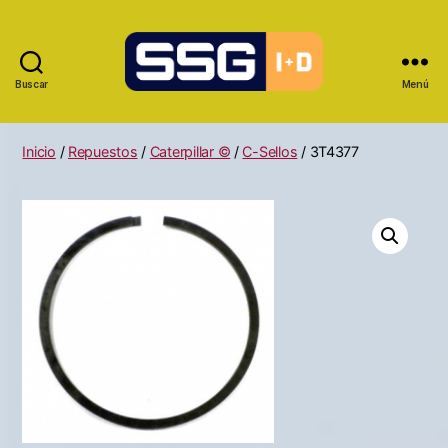
Buscar
Menú
Inicio
/
Repuestos
/
Caterpillar ©
/
C-Sellos
/ 3T4377