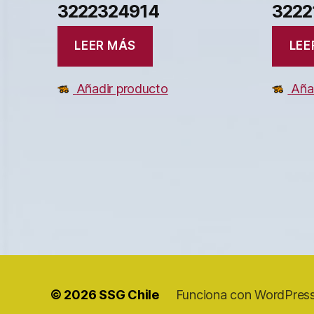
3222324914
3222
LEER MÁS
LEE
Añadir producto
Aña
© 2026
SSG Chile
Funciona con WordPres