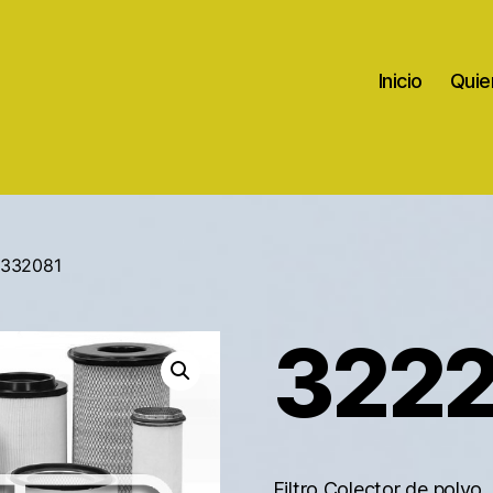
Inicio
Quie
2332081
322
Filtro Colector de polvo