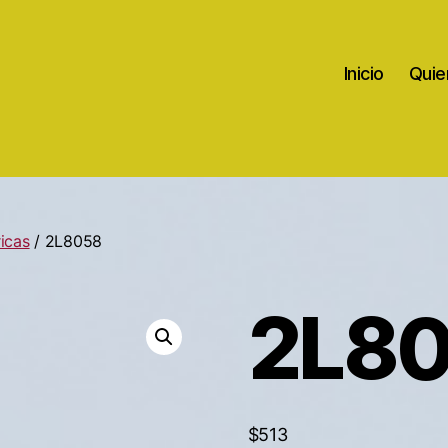
Inicio
Quie
icas
/ 2L8058
2L8
$
513