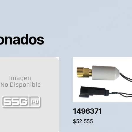
ionados
1496371
$
52.555