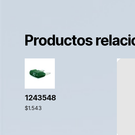
Productos relac
1243548
$
1.543