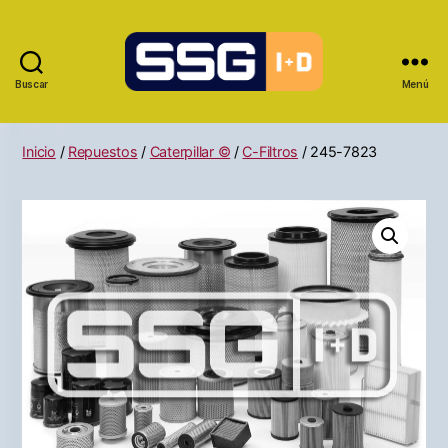
Buscar
Menú
Inicio
/
Repuestos
/
Caterpillar ©
/
C-Filtros
/ 245-7823