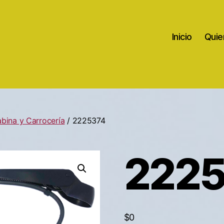
Inicio
Quie
bina y Carrocería
/ 2225374
222
$
0