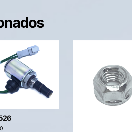
ionados
526
0