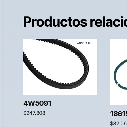
Productos relac
4W5091
1861
$
247.808
$
82.06