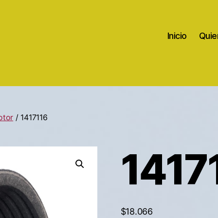
Inicio
Quie
otor
/ 1417116
1417
$
18.066