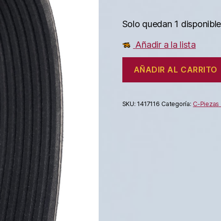
Solo quedan 1 disponibl
Añadir a la lista
AÑADIR AL CARRITO
SKU:
1417116
Categoría:
C-Piezas