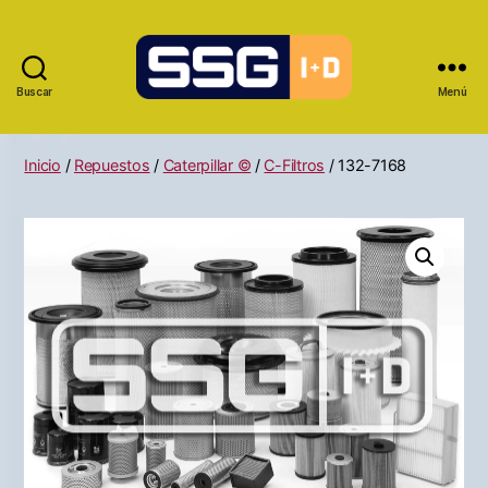
Buscar
Menú
Inicio
/
Repuestos
/
Caterpillar ©
/
C-Filtros
/ 132-7168