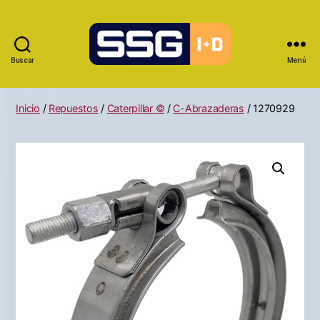
Buscar
Menú
Inicio
/
Repuestos
/
Caterpillar ©
/
C-Abrazaderas
/ 1270929