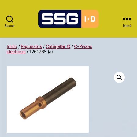
Buscar
Menú
Inicio
/
Repuestos
/
Caterpillar ©
/
C-Piezas
eléctricas
/ 1261768 (a)