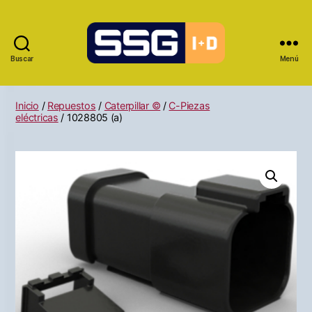
Buscar
Menú
Inicio
/
Repuestos
/
Caterpillar ©
/
C-Piezas
eléctricas
/ 1028805 (a)