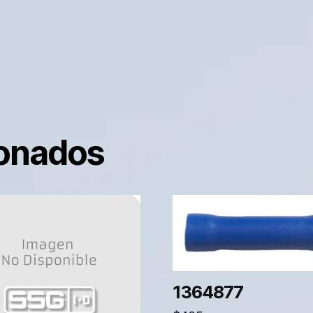
ionados
1364877