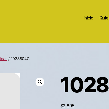
Inicio
Quie
icas
/ 1028804C
102
$
2.895