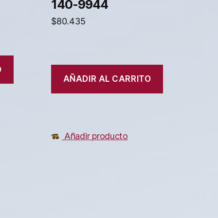
140-9944
$
80.435
O
AÑADIR AL CARRITO
Añadir producto