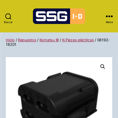
Buscar
Menú
Inicio
/
Repuestos
/
Komatsu ©
/
K-Piezas eléctricas
/ 08192-
18201