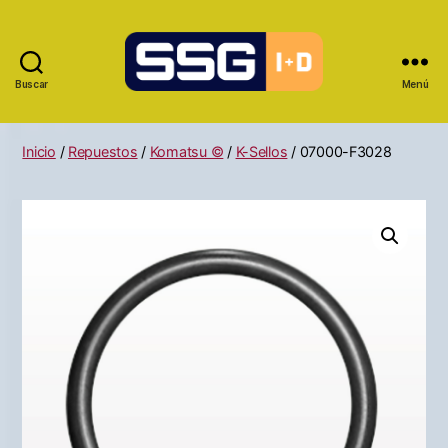
Buscar
Menú
Inicio
/
Repuestos
/
Komatsu ©
/
K-Sellos
/ 07000-F3028