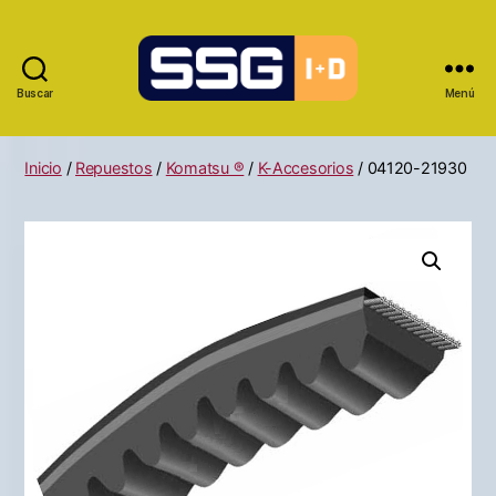
Buscar
Menú
Inicio
/
Repuestos
/
Komatsu ®
/
K-Accesorios
/ 04120-21930