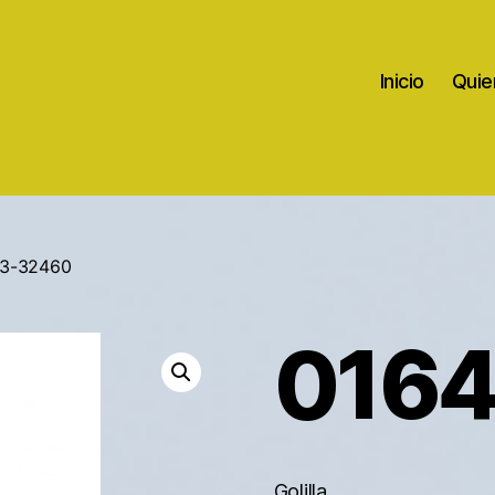
Inicio
Quie
43-32460
016
Golilla