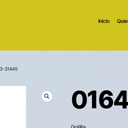
Inicio
Quie
43-31445
0164
Gollilla