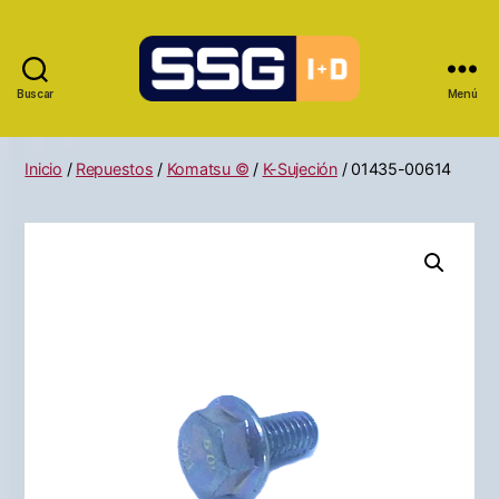
Buscar
Menú
Inicio
/
Repuestos
/
Komatsu ©
/
K-Sujeción
/ 01435-00614